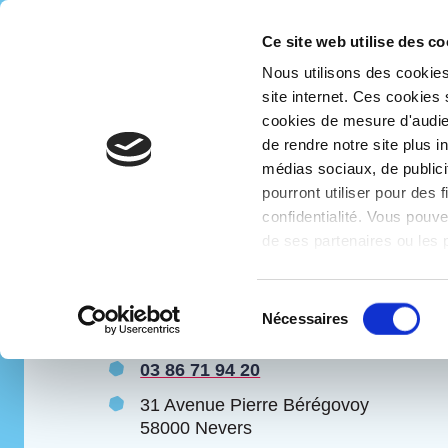
Ce site web utilise des co
Accueil
Contact et partenaires
Nous contacter
Nous utilisons des cookies 
Taneo-
site internet. Ces cookies
bus
cookies de mesure d'audie
Contactez
de rendre notre site plus 
médias sociaux, de publici
l’Espace
pourront utiliser pour des 
confidentialité. Vous pouve
Taneo
de ses partenaires ou les p
Sélection
Nécessaires
Prendre contact
du
consentement
03 86 71 94 20
31 Avenue Pierre Bérégovoy
58000 Nevers