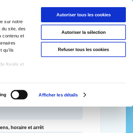
Autoriser tous les cookies
le sur notre
Contact
E-boutique
Menu
 du site, des
Autoriser la sélection
u contenu et
tenaires
Refuser tous les cookies
 qu’ils
de Keolis et
m
*
ing
Afficher les détails
ens, horaire et arrêt