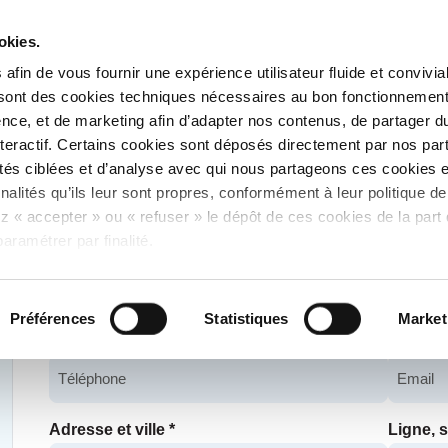
Été Taneo - Les
okies.
horaires de l'Agence
Taneo et du service
afin de vous fournir une expérience utilisateur fluide et convivia
transport à la demande
changent.
 sont des cookies techniques nécessaires au bon fonctionnement
nce, et de marketing afin d’adapter nos contenus, de partager d
interactif. Certains cookies sont déposés directement par nos par
Votre message
tés ciblées et d’analyse avec qui nous partageons ces cookies et
finalités qu’ils leur sont propres, conformément à leur politique de
z « accepter » ou « refuser » le dépôt de ces cookies de la part 
Les champs suivis d'un * sont obligatoires
aramétrer par finalité.
Nom
*
Préno
Préférences
Statistiques
Market
Numéro de téléphone
*
Email
*
Adresse et ville
*
Ligne, s