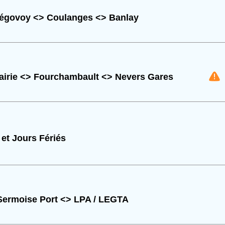
régovoy <> Coulanges <> Banlay
airie <> Fourchambault <> Nevers Gares
et Jours Fériés
Sermoise Port <> LPA / LEGTA