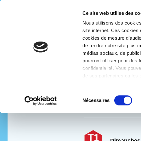
Ce site web utilise des co
Accueil
Se déplacer
Horaires
Nous utilisons des cookies 
Taneo-
site internet. Ces cookies
bus
Hora
cookies de mesure d'audie
de rendre notre site plus 
médias sociaux, de publici
pourront utiliser pour des 
Lignes
Régulières
confidentialité. Vous pouve
de ses partenaires ou les p
Sélection
Nécessaires
Alain Colas
du
consentement
Dimanches 