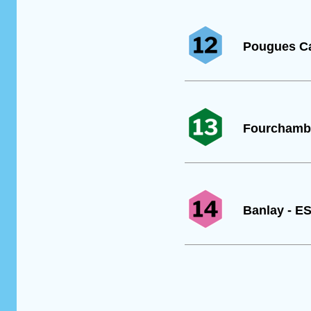
Pougues Ca
Fourchamba
Banlay - ES