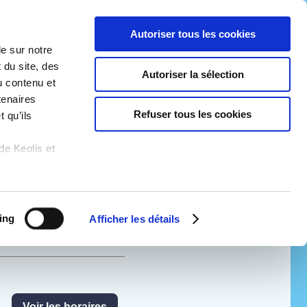
Autoriser tous les cookies
le sur notre
Contact
E-boutique
Menu
 du site, des
Autoriser la sélection
Taneo
u contenu et
tenaires
Refuser tous les cookies
 qu’ils
Lignes
Mobigo
de Keolis et
ing
Afficher les détails
Voir les horaires
Voir les horaires