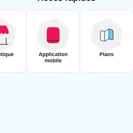
tique
Application
Plans
mobile