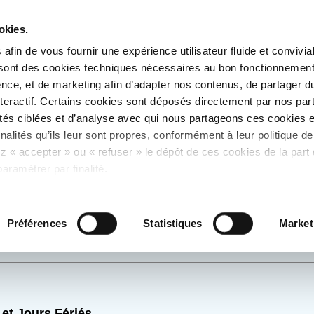
Été Taneo - Les
okies.
horaires de l'Agence
Taneo et du service
afin de vous fournir une expérience utilisateur fluide et convivia
transport à la demande
changent.
 sont des cookies techniques nécessaires au bon fonctionnement
ires de vos lignes 
nce, et de marketing afin d’adapter nos contenus, de partager d
interactif. Certains cookies sont déposés directement par nos par
tés ciblées et d’analyse avec qui nous partageons ces cookies et
finalités qu’ils leur sont propres, conformément à leur politique de
Lignes à la
Lignes
Autres
demande
Presto
Services
z « accepter » ou « refuser » le dépôt de ces cookies de la part 
aramétrer par finalité.
Préférences
Statistiques
Market
 <> V. Vauzelles Eglise
et Jours Fériés