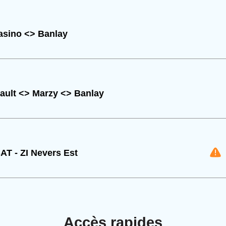
sino <> Banlay
ult <> Marzy <> Banlay
AT - ZI Nevers Est
Accès rapides