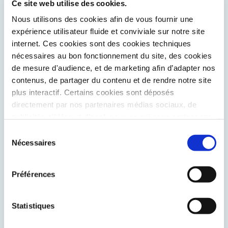
Ce site web utilise des cookies.
Nous utilisons des cookies afin de vous fournir une
expérience utilisateur fluide et conviviale sur notre site
internet. Ces cookies sont des cookies techniques
nécessaires au bon fonctionnement du site, des cookies
de mesure d'audience, et de marketing afin d’adapter nos
contenus, de partager du contenu et de rendre notre site
plus interactif. Certains cookies sont déposés
directement par nos partenaires médias sociaux, de
publicités ciblées et d’analyse avec qui nous partageons
* Les informations recueillies par Taneo Keolis Nevers, à
ces cookies et qu’ils pourront utiliser pour des finalités
Sélection
partir de ce formulaire, font l’objet d’un traitement
qu’ils leur sont propres, conformément à leur politique de
Nécessaires
du
informatisé nécessaire au traitement et à la gestion des
confidentialité. Vous pouvez « accepter » ou « refuser »
demandes, des réclamations ou des inscriptions à notre
consentement
base de panélistes, dont la base légale est l’intérêt
le dépôt de ces cookies de la part de Keolis et de ses
Préférences
légitime poursuivi par Taneo Keolis Nevers.
partenaires ou les paramétrer par finalité.
Conformément à la règlementation applicable, vous
disposez d’un droit d’accès, de rectification, de limitation,
de portabilité, d’effacement et d’opposition, dans la
Statistiques
mesure où cela est applicable, de vos données
personnelles. Pour plus d’informations sur le traitement