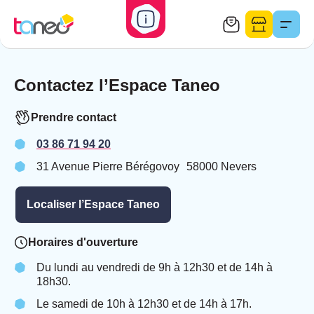
Ouvrir/fermer
l'alerte
Taneo-
Contact
E-
Menu
Accueil
Contact et partenaires
Nous contacter
bus
boutique
Contactez l’Espace Taneo
Prendre contact
03 86 71 94 20
31 Avenue Pierre Bérégovoy 58000 Nevers
Localiser l’Espace Taneo
Horaires d'ouverture
Du lundi au vendredi de 9h à 12h30 et de 14h à
18h30.
Le samedi de 10h à 12h30 et de 14h à 17h.