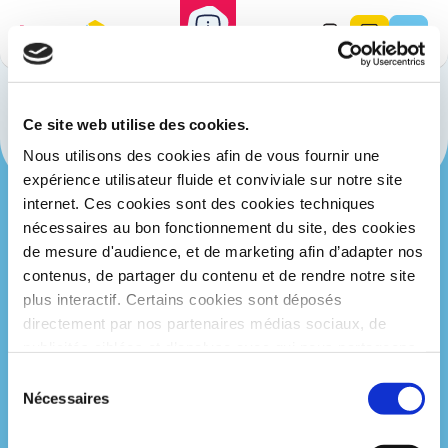
Ouvrir/fermer
l'alerte
Taneo-
Contact
E-
Menu
Accueil
Politique de confidentialité
bus
boutique
Politique de confidentialité
Document à consulter :
Ce site web utilise des cookies.
Nous utilisons des cookies afin de vous fournir une
Politique de confidentialité
expérience utilisateur fluide et conviviale sur notre site
internet. Ces cookies sont des cookies techniques
nécessaires au bon fonctionnement du site, des cookies
de mesure d'audience, et de marketing afin d’adapter nos
contenus, de partager du contenu et de rendre notre site
plus interactif. Certains cookies sont déposés
directement par nos partenaires médias sociaux, de
Contact
Horaires d’ouverture de
publicités ciblées et d’analyse avec qui nous partageons
l’Espace Taneo
Espace Taneo
ces cookies et qu’ils pourront utiliser pour des finalités
Du lundi au vendredi de 9h00
Sélection
31 Avenue Pierre Bérégovoy
à 12h30 et de 14h00 à
qu’ils leur sont propres, conformément à leur politique de
Nécessaires
du
58000 Nevers
18h30.
confidentialité. Vous pouvez « accepter » ou « refuser »
consentement
Le samedi de 10h00 à 12h30
le dépôt de ces cookies de la part de Keolis et de ses
03 86 71 94 20