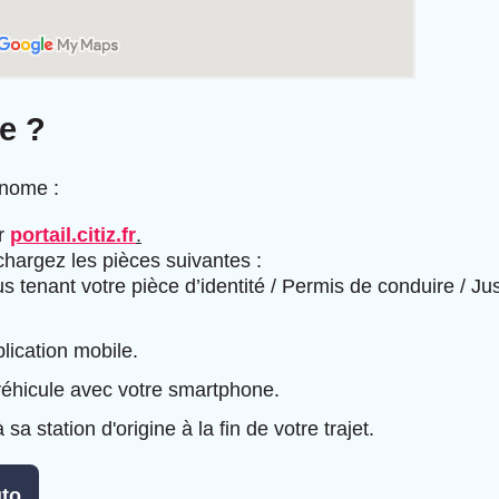
e ?
onome :
r
portail.citiz.fr
.
échargez les pièces suivantes :
s tenant votre pièce d’identité / Permis de conduire / Jus
plication mobile.
 véhicule avec votre smartphone.
a station d'origine à la fin de votre trajet.
uto