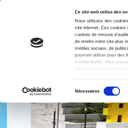
Ce site web utilise des co
Accueil
Services
Taneo Auto
Nous utilisons des cookies 
Taneo-
site internet. Ces cookies
bus
cookies de mesure d'audie
de rendre notre site plus 
médias sociaux, de publici
pourront utiliser pour des 
confidentialité. Vous pouve
de ses partenaires ou les p
Sélection
Nécessaires
du
consentement