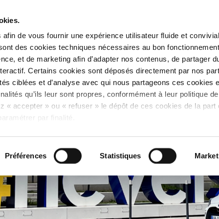
Été Taneo - Les
okies.
horaires de l'Agence
Taneo et du service
afin de vous fournir une expérience utilisateur fluide et convivia
transport à la demande
changent.
 sont des cookies techniques nécessaires au bon fonctionnement
nce, et de marketing afin d’adapter nos contenus, de partager d
interactif. Certains cookies sont déposés directement par nos par
tés ciblées et d’analyse avec qui nous partageons ces cookies et
finalités qu’ils leur sont propres, conformément à leur politique de
z « accepter » ou « refuser » le dépôt de ces cookies de la part 
aramétrer par finalité.
Préférences
Statistiques
Market