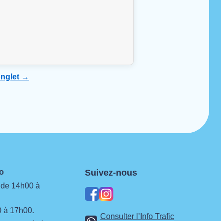
onglet →
neo
Suivez-nous
 de 14h00 à
facebook
instagram
 à 17h00.
Consulter l’Info Trafic