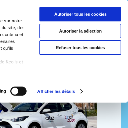
Autoriser tous les cookies
le sur notre
Contact
E-boutique
Menu
 du site, des
Autoriser la sélection
u contenu et
tenaires
Refuser tous les cookies
 qu’ils
de Keolis et
ing
Afficher les détails