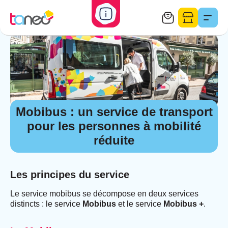
Ouvrir/fermer
l'alerte
Taneo-
Contact
E-
Menu
Accueil
Services
Mobibus
bus
boutique
Mobibus : un service de transport
pour les personnes à mobilité
réduite
Les principes du service
Le service mobibus se décompose en deux services
distincts : le service
Mobibus
et le service
Mobibus +
.