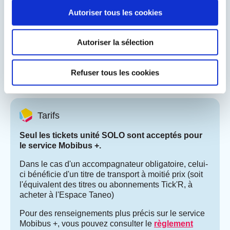
votre trajet entre 24h et une semaine à l'avance, selon les
Autoriser tous les cookies
horaires d'ouverture :
par téléphone au 03 86 71 94 20 - Choix 1 : du lundi
Autoriser la sélection
au vendredi de 09h à 12h30 et de 14h00 à 18h00 et
le samedi de 10h00 à 12h30 et de 14h00 à 17h00
directement à l'Espace Taneo 31 avenue Pierre
Refuser tous les cookies
Bérégovoy 58 000 NEVERS
Tarifs
Seul les tickets unité SOLO sont acceptés pour
le service Mobibus +.
Dans le cas d'un accompagnateur obligatoire, celui-
ci bénéficie d'un titre de transport à moitié prix (soit
l'équivalent des titres ou abonnements Tick'R, à
acheter à l'Espace Taneo)
Pour des renseignements plus précis sur le service
Mobibus +, vous pouvez consulter le
règlement